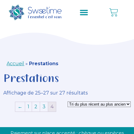
Accueil
»
Prestations
Prestations
Affichage de 25–27 sur 27 résultats
←
1
2
3
4
Paiement sur place accepté : chèque ou espèces