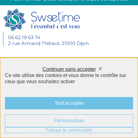
06 62 19 63 74
2 rue Armand Thibaut, 21000 Dijon
Mentions légales
Plan du site
CGU/CGV
Continuer sans accepter
Politique de confidentialité
Ce site utilise des cookies et vous donne le contrôle sur
ceux que vous souhaitez activer
Panneau de gestion des cookies
Tout accepter
Personnaliser
Politique de confidentialité