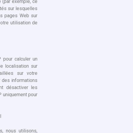
e (par exemple, ce
ités sur lesquelles
des pages Web sur
tre utilisation de
P pour calculer un
 localisation sur
aillées sur votre
r des informations
t désactiver les
IP uniquement pour
l
, nous utilisons,