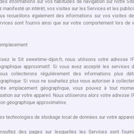
des informations sur vos habitudes de navigation sur notre Sit
 manifesté un intérêt, vos visites sur les Services et les public
ous recueillons également des informations sur vos visites 
rvices sont fournis ainsi que sur votre comportement lors de vo
d’emplacement
isez le Sit sweetime-dijon.fr, nous utilisons votre adresse I
raphique approximatif. Si vous avez accepté les services de
nous collecterons régulièrement des informations plus dét
aphique. Si vous ne souhaitez plus nous autoriser à collecte
votre emplacement géographique, vous pouvez à tout momen
sation sur votre appareil. Nous utiliserons alors votre adresse 
tion géographique approximative.
res technologies de stockage local de données sur votre apparei
sultez des pages sur lesquelles les Services sont fournis