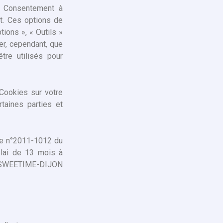
e Consentement à
et. Ces options de
ions », « Outils »
er, cependant, que
tre utilisés pour
 Cookies sur votre
taines parties et
nce n°2011-1012 du
élai de 13 mois à
, SWEETIME-DIJON