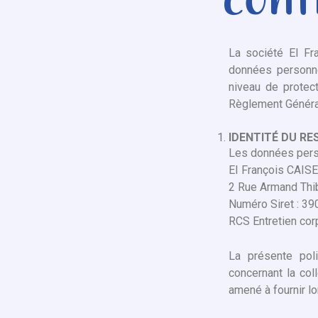
conf
La société EI Fr
données personne
niveau de protect
Règlement Généra
IDENTITÉ DU R
Les données perso
EI François CAI
2 Rue Armand Thib
Numéro Siret : 3
RCS Entretien cor
La présente poli
concernant la coll
amené à fournir lor