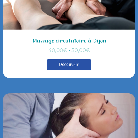
Massage circulatoire à Dijon
-
40,00
€
50,00
€
Découvrir