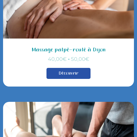
Massage palpé-roulé à Dijon
-
40,00
€
50,00
€
Découvrir