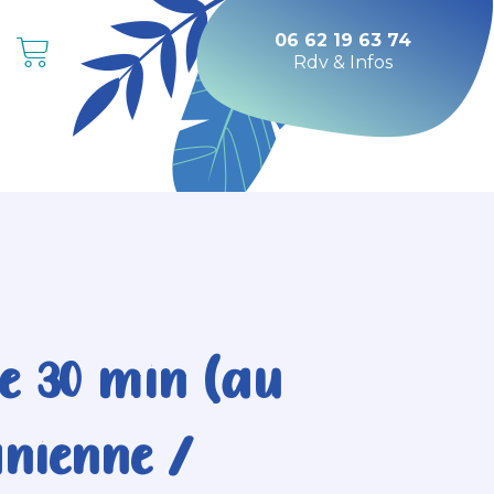
06 62 19 63 74
Rdv & Infos
ie 30 min (au
ânienne /