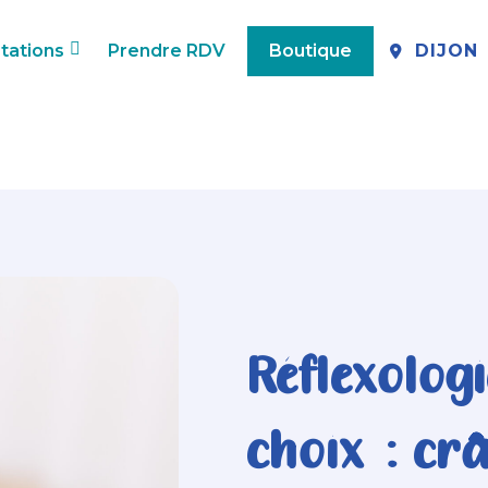
tations
Prendre RDV
Boutique
DIJON
Réflexolog
choix : cr