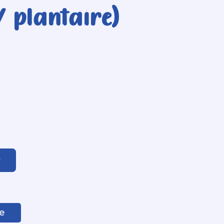
 plantaire)
r
e