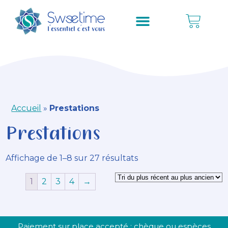
Accueil
»
Prestations
Prestations
Affichage de 1–8 sur 27 résultats
1
2
3
4
→
Paiement sur place accepté : chèque ou espèces