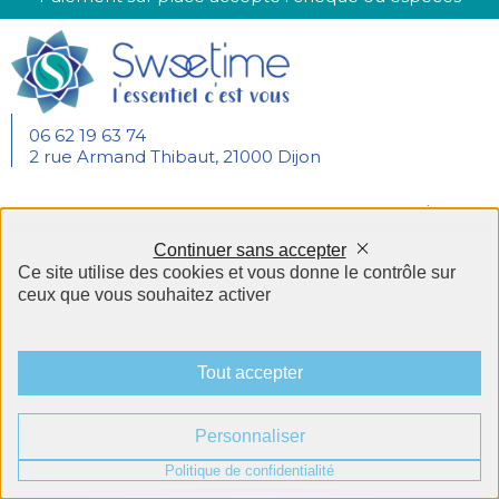
06 62 19 63 74
2 rue Armand Thibaut, 21000 Dijon
Mentions légales
Plan du site
CGU/CGV
Continuer sans accepter
Politique de confidentialité
Ce site utilise des cookies et vous donne le contrôle sur
ceux que vous souhaitez activer
Panneau de gestion des cookies
Tout accepter
Personnaliser
Politique de confidentialité